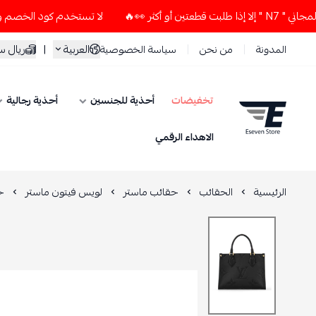
ر 👀🔥
لا تستخدم كود الخصم و التوصيل المجاني " N7 " إلا إذا
العربية
|
ريال 
المدونة
من نحن
سياسة الخصوصية
تخفيضات
أحذية للجنسين
أحذية رجالية
ESEVEN STORE
الاهداء الرقمي
الرئيسية
الحقائب
حقائب ماستر
لويس فيتون ماستر
ح