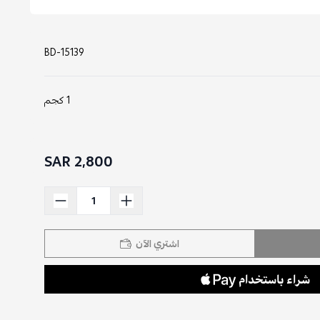
BD-15139
1 كجم
2,800 SAR
اشتري الآن