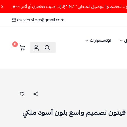
جاني " N7 " إلا إذا طلبت قطعتين أو أكثر 👀🔥
لا تستخدم كود
eseven.store@gmail.com
ي
الإكسسوارات
0
فيتون تصميم واسع بلون أسود ملكي