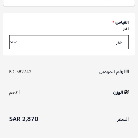
القياس
*
اختر
رقم الموديل
BD-582742
الوزن
1 كجم
2,870 SAR
السعر