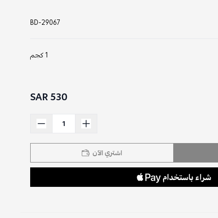
BD-29067
1 كجم
530 SAR
اشتري الآن