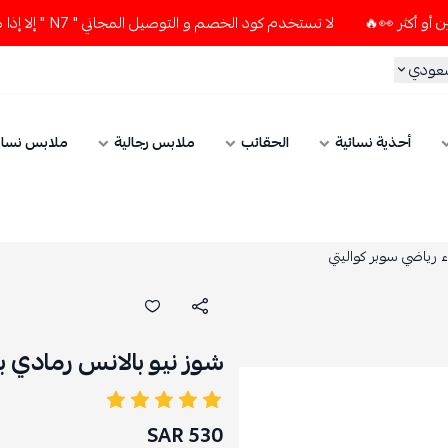
لا تستخدم كود الخصم و التوصيل المجاني " N7 " إلا إذا طلبت قطعتين أو أكثر 👀🔥
سعودي
أحذية نسائية
الحقائب
ملابس رجالية
ملابس نسائ
 رياضي سوبر كواليتي
شوز نيو بالانس رمادي ب
530 SAR