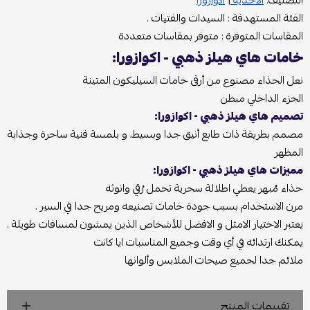
التصنيف:
الأحذية
|
اكوازورا
الفئة المستهدفة : السيدات والفتيات .
المقاسات المتوفرة : متوفر بمقاسات متعددة
خامات هاي هيلز ذهبي - اكوازورا:
نعل الحذاء مصنوع من أرقى خامات السيليكون المتينة
الجزء الداخلي مبطن
تصميم هاي هيلز ذهبي - اكوازورا:
مصمم بطريقة ذات طابع أنيق جدا وبسيط، و بلمسة فنية ساحرة وجذابة
المظهر
مميزات هاي هيلز ذهبي - اكوازورا:
حذاء مُبهر يعطي اطلالة سحرية تحمل رُقي وانوثه
مرن الاستخدام بسبب جودة خامات تصنيعه ومريح جدا في السير .
يعتبر الاختيار الامثل و الافضل للأشخاص الذين يمشون لمسافات طويلة .
يمكنك ارتدائه في أي وقت وجميع المناسبات ايا كانت
ملائم جدا لجميع صيحات الملابس وألوانها
تقييمات المنتج