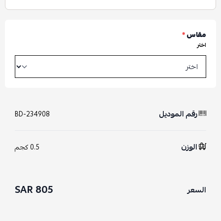
مقاس
*
اختر
رقم الموديل
BD-234908
الوزن
0.5 كجم
805 SAR
السعر