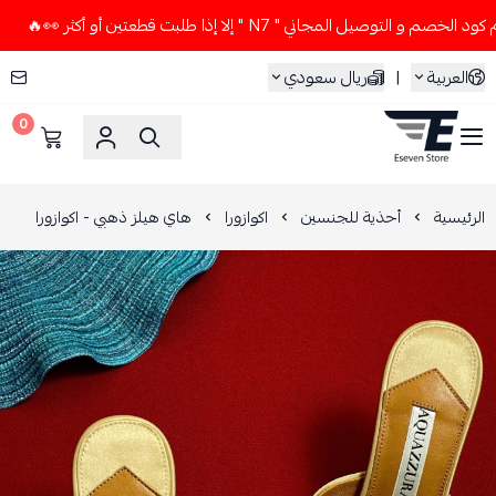
وصيل المجاني " N7 " إلا إذا طلبت قطعتين أو أكثر 👀🔥
لا تس
العربية
|
ريال سعودي
0
ESEVEN STORE
الرئيسية
أحذية للجنسين
اكوازورا
هاي هيلز ذهبي - اكوازورا