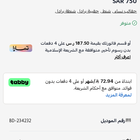
750 SAR
حقائب نساء ,
شنط ,
حقيبة برادا ,
شنطة برادا ,
متوفر
أو قسم فاتورتك بقيمة
187.50 ر.س
على
4
دفعات
بدون رسوم تأخير، متوافقة مع الشريعة الإسلامية
اعرف أكثر
رقم الموديل
BD-234232