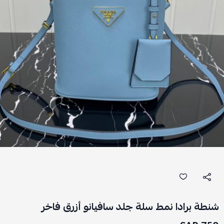
شنطة برادا نمط سلة جلد سافيانو أزرق فاخر