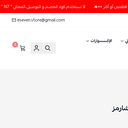
لا تستخدم كود الخصم و التوصيل المجاني " N7 " إلا إذا طلبت قطعتين أو أكثر 👀🔥
eseven.store@gmail.com
ي
الإكسسوارات
0