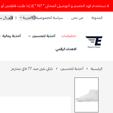
تخدم كود الخصم و التوصيل المجاني " N7 " إلا إذا طلبت قطعتين أو أكثر 👀🔥
العربية
|
ريال 
المدونة
من نحن
سياسة الخصوصية
تخفيضات
أحذية للجنسين
أحذية رجالية
ESEVEN STORE
الاهداء الرقمي
الرئيسية
أحذية للجنسين
نايكي بليزر ميد 77 لاكي تشارمز