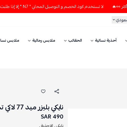
لا تستخدم كود الخصم و التوصيل المجاني " N7 " إلا إذا طلبت قطعتين أو أكثر 👀🔥
سعودي
أحذية نسائية
الحقائب
ملابس رجالية
ملابس نسائ
نايكي بليزر ميد 77 لاكي تشارمز
490 SAR
نايكي ,
الاحذية ,