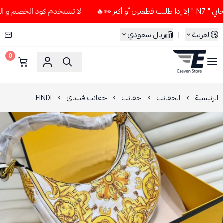
👀🔥
لا تستخدم كود الخصم و التوصيل المجاني " N7 " إلا إذا 
العربية
|
ريال سعودي
0
ESEVEN STORE
الرئيسية
الحقائب
حقائب
حقائب فيندي
FINDI