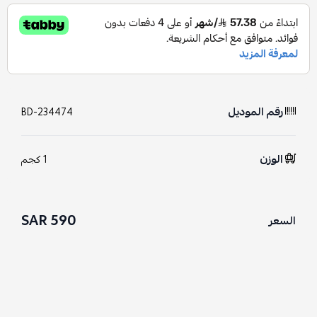
رقم الموديل
BD-234474
الوزن
1 كجم
590 SAR
السعر