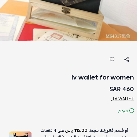
lv wallet for women
460 SAR
LV WALLET ,
متوفر
أو قسم فاتورتك بقيمة
115.00 ر.س
على
4
دفعات