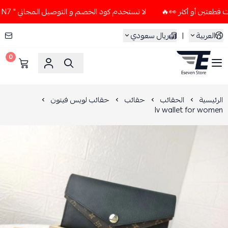
لا تستخدم كود الخصم و التوصيل المجاني " N7 " إلا إذا طلبت قطعتين أو أكثر 👀🔥
العربية
|
ريال سعودي
0
ESEVEN STORE
الرئيسية
الحقائب
حقائب
حقائب لويس فيتون
lv wallet for women