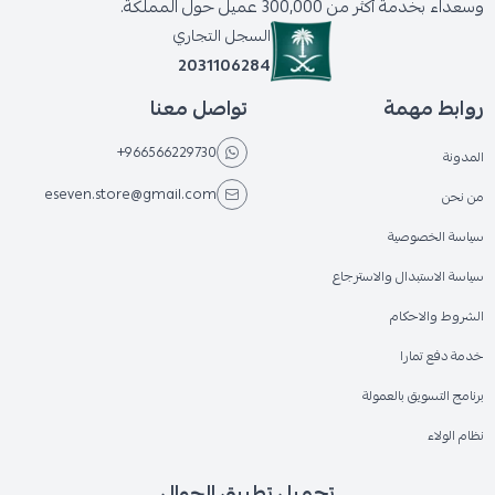
وسعداء بخدمة أكثر من 300,000 عميل حول المملكة.
السجل التجاري
2031106284
روابط مهمة
تواصل معنا
+966566229730
المدونة
eseven.store@gmail.com
من نحن
سياسة الخصوصية
سياسة الاستبدال والاسترجاع
الشروط والاحكام
خدمة دفع تمارا
برنامج التسويق بالعمولة
نظام الولاء
تحميل تطبيق الجوال