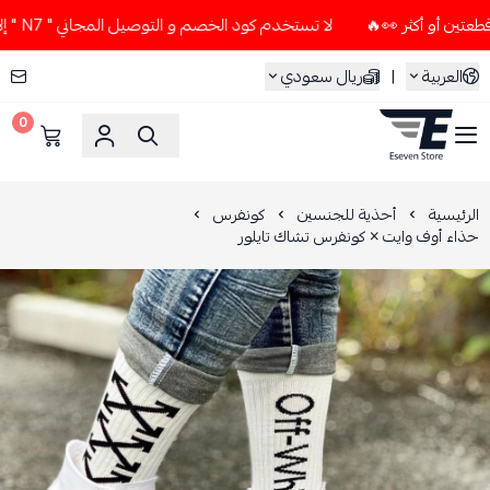
لا تستخدم كود الخصم و التوصيل المجاني " N7 " إلا إذا طلبت قطعتين أو أكثر 👀🔥
العربية
|
ريال سعودي
0
ESEVEN STORE
الرئيسية
أحذية للجنسين
كونفرس
حذاء أوف وايت × كونفرس تشاك تايلور