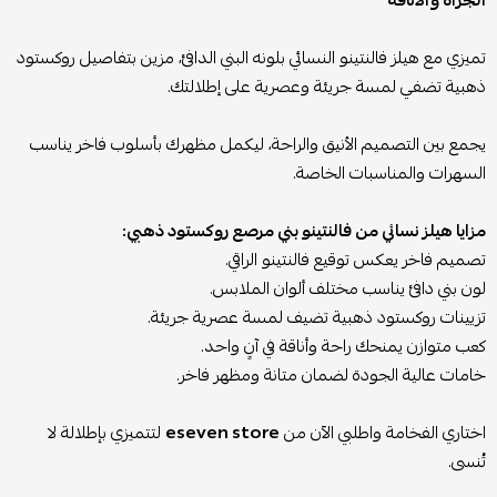
الجرأة والأناقة
تميزي مع هيلز فالنتينو النسائي بلونه البني الدافئ، مزين بتفاصيل روكستود
ذهبية تضفي لمسة جريئة وعصرية على إطلالتك.
يجمع بين التصميم الأنيق والراحة، ليكمل مظهرك بأسلوب فاخر يناسب
السهرات والمناسبات الخاصة.
مزايا هيلز نسائي من فالنتينو بني مرصع روكستود ذهبي:
تصميم فاخر يعكس توقيع فالنتينو الراقي.
لون بني دافئ يناسب مختلف ألوان الملابس.
تزيينات روكستود ذهبية تضيف لمسة عصرية جريئة.
كعب متوازن يمنحك راحة وأناقة في آنٍ واحد.
خامات عالية الجودة لضمان متانة ومظهر فاخر.
اختاري الفخامة واطلبي الآن من
eseven store
لتتميزي بإطلالة لا
تُنسى.