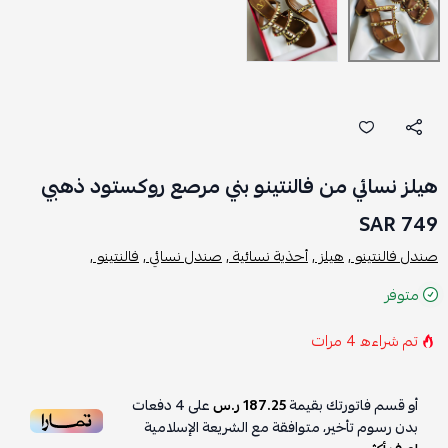
هيلز نسائي من فالنتينو بني مرصع روكستود ذهبي
749 SAR
صندل فالنتينو ,
هيلز ,
أحذية نسائية ,
صندل نسائي ,
فالنتينو ,
متوفر
تم شراءه
4
مرات
أو قسم فاتورتك بقيمة
187.25 ر.س
على
4
دفعات
بدون رسوم تأخير، متوافقة مع الشريعة الإسلامية