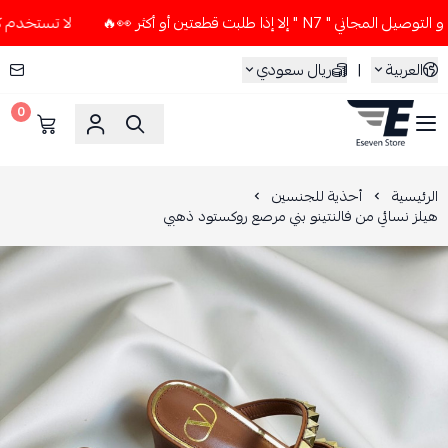
ا إذا طلبت قطعتين أو أكثر 👀🔥
لا تستخدم كود الخصم و التوصي
العربية
|
ريال سعودي
0
ESEVEN STORE
الرئيسية
أحذية للجنسين
هيلز نسائي من فالنتينو بني مرصع روكستود ذهبي