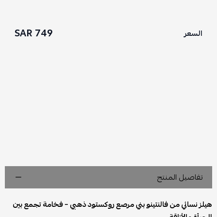
749 SAR
السعر
تفاصيل المنتج
هيلز نسائي من فالنتينو بني مرصع روكستود ذهبي – فخامة تجمع بين