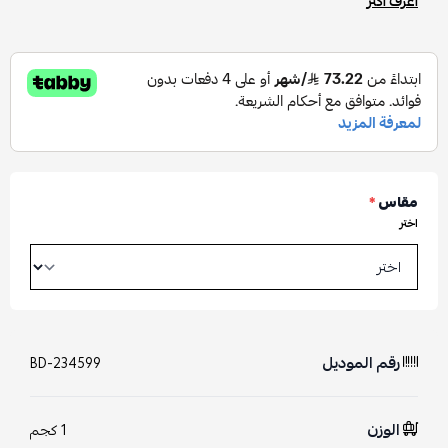
اعرف أكثر
مقاس
*
اختر
رقم الموديل
BD-234599
الوزن
1 كجم