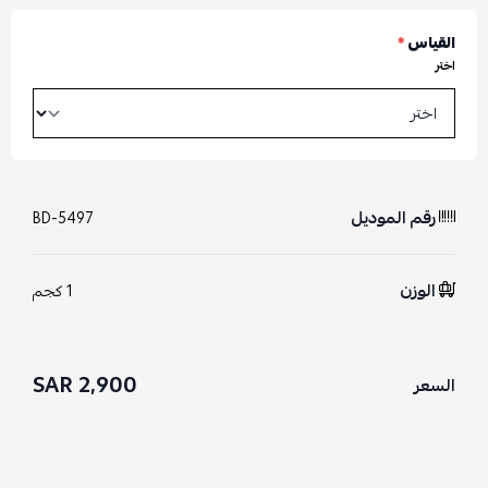
القياس
*
اختر
رقم الموديل
BD-5497
الوزن
1 كجم
2,900 SAR
السعر