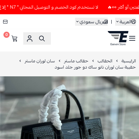
لا تستخدم كود الخصم و التوصيل المجاني " N7 " إلا إذا طلبت قطعتين أو أكثر 👀🔥
العربية
|
ريال سعودي
0
ESEVEN STORE
الرئيسية
الحقائب
حقائب ماستر
سان لوران ماستر
حقيبة سان لوران نانو ساك دو جور جلد اسود