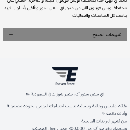
دائمًا في أبهى حلة بمحفظة لويس فويتون الأنيقة والفاخرة. احصلي على
محفظة لويس فويتون الآن من متجر آي سفن ستور وتألقي بأسلوب فريد
يناسب كل المناسبات والفعاليات.
تقييمات المنتج
اي سفن ستور أكبر متجر شوزات في السعودية 👟
يقدّم ملابس رجالية ونسائية تناسب احتياجك اليومي، بجودة مضمونة
وأناقة دائمة ✨
من أشهر البراندات العالمية،
وسعداء بخدمة أكثر من 300,000 عميل حول المملكة.