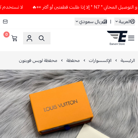
ا إذا طلبت قطعتين أو أكثر 👀🔥
لا تستخدم كود الخصم و التوصي
العربية
|
ريال سعودي
0
ESEVEN STORE
الرئيسية
الإكسسوارات
محفظة
محفظة لويس فويتون