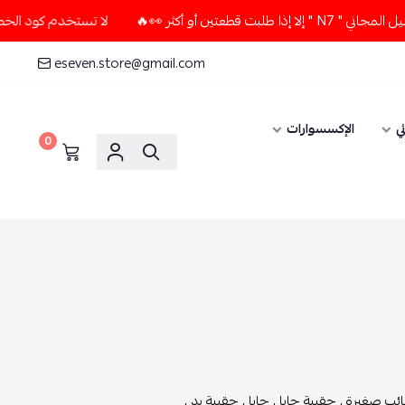
 أكثر 👀🔥
لا تستخدم كود الخصم و التوصيل المجاني " N7 " إل
eseven.store@gmail.com
ي
الإكسسوارات
0
ئب صغيرة ,
حقيبة جايا ,
جايا ,
حقيبة يد ,