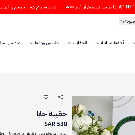
لا تستخدم كود الخصم و التوصيل المجاني " N7 " إلا إذا طلبت قطعتين أو
سعودي
أحذية نسائية
الحقائب
ملابس رجالية
ملابس نسائ
حقيبة جايا
530 SAR
شنط ,
شنطة يد ,
حقيبة يد صغيرة ,
حقا