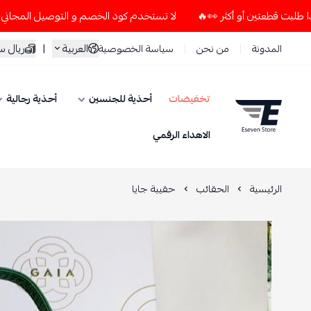
لا تستخدم كود الخصم و التوصيل المجاني " N7 " إلا إذا طلبت قطعتين أو أكثر 👀🔥
العربية
|
ريال 
المدونة
من نحن
سياسة الخصوصية
تخفيضات
أحذية للجنسين
أحذية رجالية
ESEVEN STORE
الاهداء الرقمي
الرئيسية
الحقائب
حقيبة جايا