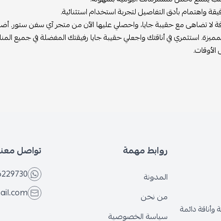
قة واهتمام بأدق التفاصيل لتجربة استخدام استثنائية.
قة لا تضاهى مع حقيبة جايا، واحصلي عليها الآن من متجر آي سفن ستور. أض
لمميزة. استثمري في أناقتك واجعلي حقيبة جايا رفيقتك المفضلة في جميع ال
ل الأوقات.
روابط مهمة
تواصل معنا
6229730
المدونة
ail.com
من نحن
وأناقة دائمة
سياسة الخصوصية