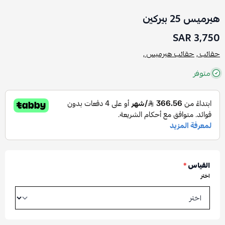
هيرميس 25 بيركين
3,750 SAR
حقائب ,
حقائب هيرميس ,
متوفر
القياس
*
اختر