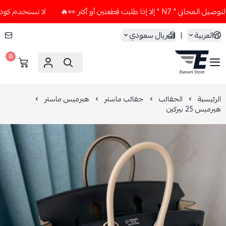
ا طلبت قطعتين أو أكثر 👀🔥
لا تستخدم كود الخصم و التوصيل ال
العربية
|
ريال سعودي
0
ESEVEN STORE
الرئيسية
الحقائب
حقائب ماستر
هيرميس ماستر
هيرميس 25 بيركين