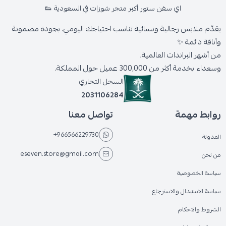
اي سفن ستور أكبر متجر شوزات في السعودية 👟
يقدّم ملابس رجالية ونسائية تناسب احتياجك اليومي، بجودة مضمونة
وأناقة دائمة ✨
من أشهر البراندات العالمية،
وسعداء بخدمة أكثر من 300,000 عميل حول المملكة.
السجل التجاري
2031106284
روابط مهمة
تواصل معنا
+966566229730
المدونة
eseven.store@gmail.com
من نحن
سياسة الخصوصية
سياسة الاستبدال والاسترجاع
الشروط والاحكام