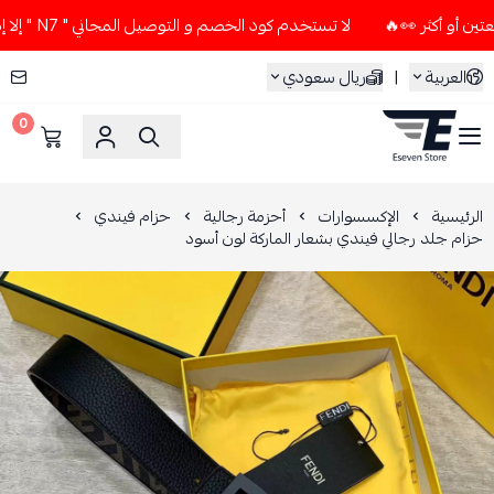
لا تستخدم كود الخصم و التوصيل المجاني " N7 " إلا إذا طلبت قطعتين أو أكثر 👀🔥
العربية
|
ريال سعودي
0
ESEVEN STORE
الرئيسية
الإكسسوارات
أحزمة رجالية
حزام فيندي
حزام جلد رجالي فيندي بشعار الماركة لون أسود