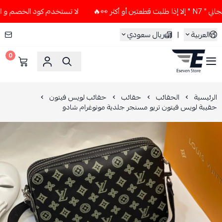
 👀🔥
لا تستخدم كود الخصم و التوصيل المجاني " N7 " إلا إذا 
العربية
|
ريال سعودي
0
ESEVEN STORE
الرئيسية
الحقائب
حقائب
حقائب لويس فيتون
حقيبة لويس فيتون تريو مسنجر جلدية مونوغرام شادو