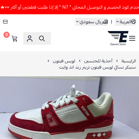
لخصم و التوصيل المجاني " N7 " إلا إذا طلبت قطعتين أو أكثر 👀🔥
العربية
|
ريال سعودي
0
ESEVEN STORE
الرئيسية
أحذية للجنسين
لويس فيتون
سنيكر نسائي لويس فيتون ترينر ريد اند وايت