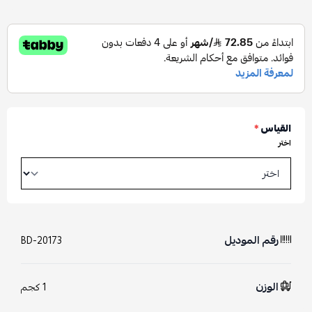
القياس
*
اختر
رقم الموديل
BD-20173
الوزن
1 كجم