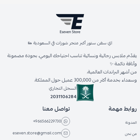
اي سفن ستور أكبر متجر شوزات في السعودية 👟
يقدّم ملابس رجالية ونسائية تناسب احتياجك اليومي، بجودة مضمونة
وأناقة دائمة ✨
من أشهر البراندات العالمية،
وسعداء بخدمة أكثر من 300,000 عميل حول المملكة.
السجل التجاري
2031106284
روابط مهمة
تواصل معنا
+966566229730
المدونة
eseven.store@gmail.com
من نحن