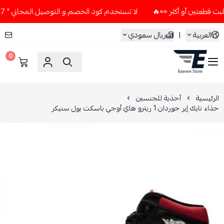
لا تستخدم كود الخصم و التوصيل المجاني " N7 " إلا إذا طلبت قطعتين أو أكثر 👀🔥
العربية
|
ريال سعودي
0
ESEVEN STORE
الرئيسية
أحذية للجنسين
حذاء نايك إير جوردان 1 ريترو هاي أوجي باسكت بول سنيكر