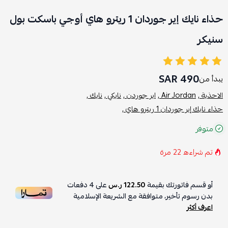
حذاء نايك إير جوردان 1 ريترو هاي أوجي باسكت بول
سنيكر
490 SAR
يبدأ من
الاحذية ,
Air Jordan ,
اير جوردن ,
نايكي ,
نايك ,
حذاء نايك إير جوردان 1 ريترو هاي ,
متوفر
تم شراءه
22
مرة
أو قسم فاتورتك بقيمة
122.50 ر.س
على
4
دفعات
بدون رسوم تأخير، متوافقة مع الشريعة الإسلامية
اعرف أكثر