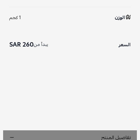
الوزن
1 كجم
260 SAR
يبدأ من
السعر
تفاصيل المنتج