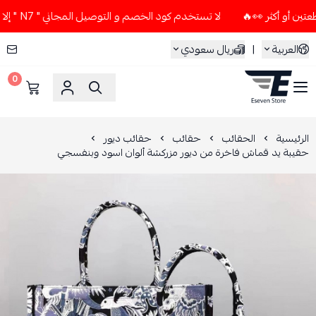
لا تستخدم كود الخصم و التوصيل المجاني " N7 " إلا إذا طلبت قطعتين أو أكثر 👀🔥
العربية
|
ريال سعودي
0
ESEVEN STORE
الرئيسية
الحقائب
حقائب
حقائب ديور
حقيبة يد قماش فاخرة من ديور مزركشة ألوان اسود وبنفسجي