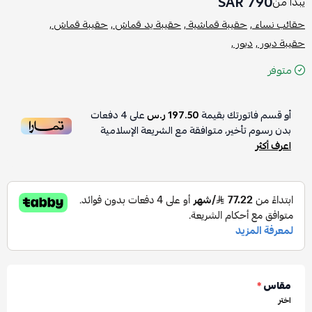
790 SAR
يبدأ من
حقائب نساء ,
حقيبة قماشية ,
حقيبة يد قماش ,
حقيبة قماش ,
حقيبة ديور ,
ديور ,
متوفر
أو قسم فاتورتك بقيمة
197.50 ر.س
على
4
دفعات
بدون رسوم تأخير، متوافقة مع الشريعة الإسلامية
اعرف أكثر
مقاس
*
اختر