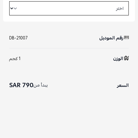
رقم الموديل
DB-21007
الوزن
1 كجم
790 SAR
يبدأ من
السعر