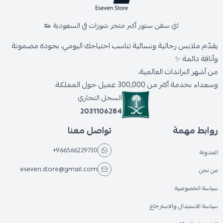
اي سفن ستور أكبر متجر شوزات في السعودية 👟
يقدّم ملابس رجالية ونسائية تناسب احتياجك اليومي، بجودة مضمونة
وأناقة دائمة ✨
من أشهر البراندات العالمية،
وسعداء بخدمة أكثر من 300,000 عميل حول المملكة.
السجل التجاري
2031106284
روابط مهمة
تواصل معنا
+966566229730
المدونة
eseven.store@gmail.com
من نحن
سياسة الخصوصية
سياسة الاستبدال والاسترجاع