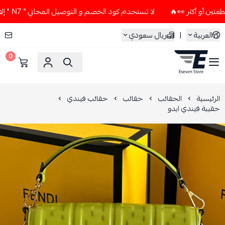
لا تستخدم كود الخصم و التوصيل المجاني " N7 " إلا إذا طلبت قطعتين أو أكثر 👀🔥
العربية
|
ريال سعودي
0
ESEVEN STORE
الرئيسية
الحقائب
حقائب
حقائب فيندي
حقيبة فيندي ايدو