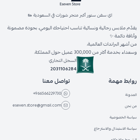
اي سفن ستور أكبر متجر شوزات في السعودية 👟
يقدّم ملابس رجالية ونسائية تناسب احتياجك اليومي، بجودة مضمونة
وأناقة دائمة ✨
من أشهر البراندات العالمية،
وسعداء بخدمة أكثر من 300,000 عميل حول المملكة.
السجل التجاري
2031106284
روابط مهمة
تواصل معنا
+966566229730
المدونة
eseven.store@gmail.com
من نحن
سياسة الخصوصية
سياسة الاستبدال والاسترجاع
الشروط والاحكام