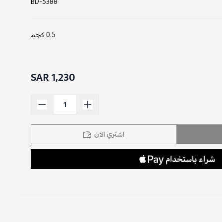
BD-5388
0.5 كجم
1,230 SAR
اشتري الآن