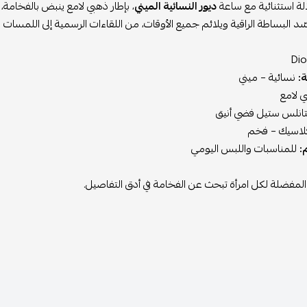
الة استثنائية مع ساعة
ديور النسائية الميني
، بإطار ذهبي لامع ينبض بالفخام
ّد البساطة الراقية ويلائم جميع الأوقات، من اللقاءات الرسمية إلى اللمسات ا
:
نسائية – ميني
 لامع
نلس ستيل فضي أنيق
اسيك – فخم
:
للمناسبات واللبس اليومي
لمفضلة لكل امرأة تبحث عن الفخامة في أدق التفاصيل.