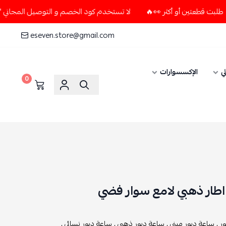
لا تستخدم كود الخصم و التوصيل المجاني " N7 " إلا إذا طلبت قطعتين أو أكثر 👀🔥
eseven.store@gmail.com
ي
الإكسسوارات
0
اطار ذهبي لامع سوار فضي
ر ,
ساعة ديور ميني ,
ساعة ديور ذهبي ,
ساعة ديور نسائي ,