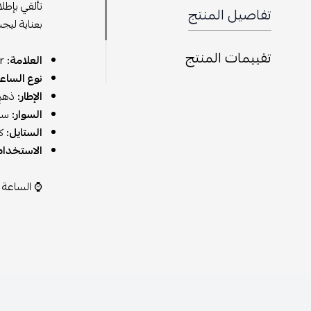
تألقي بإطل
تفاصيل المنتج
بعناية ليجس
تقييمات المنتج
العلامة:
Dior
نوع الساعة
الإطار:
ذهبي
السوار:
ستا
الستايل:
كل
الاستخدام
⌚ الساعة ا