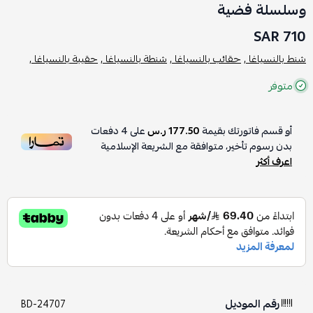
وسلسلة فضية
710 SAR
شنط بالنسياغا ,
حقائب بالنسياغا ,
شنطة بالنسياغا ,
حقيبة بالنسياغا ,
متوفر
أو قسم فاتورتك بقيمة
177.50 ر.س
على
4
دفعات
بدون رسوم تأخير، متوافقة مع الشريعة الإسلامية
اعرف أكثر
رقم الموديل
BD-24707