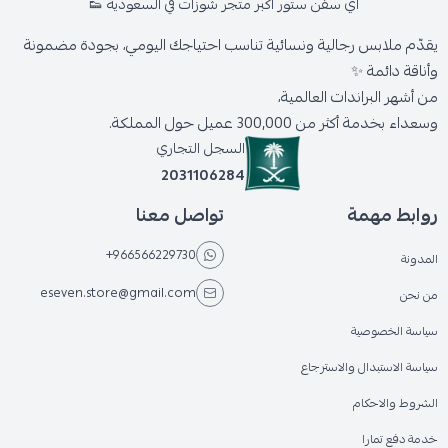
اي سفن ستور أكبر متجر شوزات في السعودية 👟
يقدّم ملابس رجالية ونسائية تناسب احتياجك اليومي، بجودة مضمونة
وأناقة دائمة ✨
من أشهر البراندات العالمية،
وسعداء بخدمة أكثر من 300,000 عميل حول المملكة.
السجل التجاري
2031106284
روابط مهمة
تواصل معنا
+966566229730
المدونة
eseven.store@gmail.com
من نحن
سياسة الخصوصية
سياسة الاستبدال والاسترجاع
الشروط والاحكام
خدمة دفع تمارا