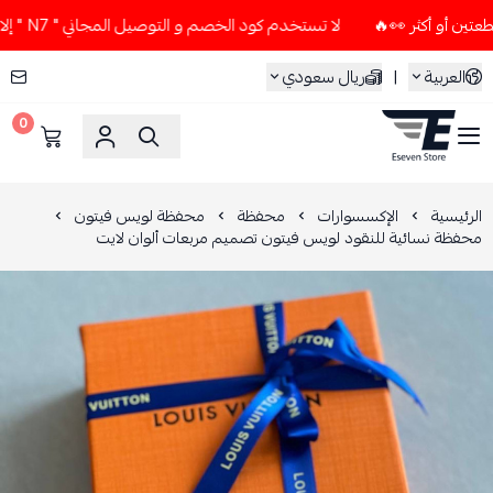
لا تستخدم كود الخصم و التوصيل المجاني " N7 " إلا إذا طلبت قطعتين أو أكثر 👀🔥
العربية
|
ريال سعودي
0
ESEVEN STORE
الرئيسية
الإكسسوارات
محفظة
محفظة لويس فيتون
محفظة نسائية للنقود لويس فيتون تصميم مربعات ألوان لايت