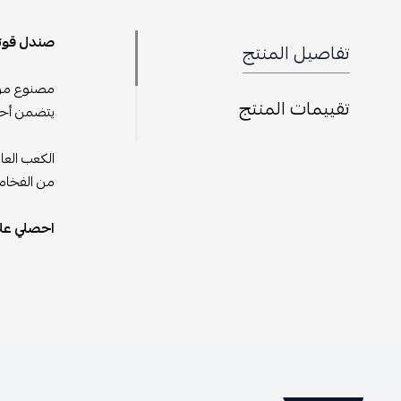
صندل قوتشي Nappa فضي هو قطعة فاخرة تجمع بين الأناقة 
تفاصيل المنتج
مصنوع من ج
تقييمات المنتج
يتضمن أحزم
الكعب العا
من الفخامة
احصلي على هذا الصندل الراقي