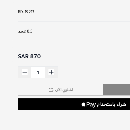
BD-19213
0.5 كجم
870 SAR
اشتري الآن