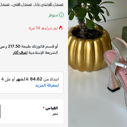
صندل قوتشي نابا ,
صندل فضي ,
صندل 
متوفر
تم شراءه
14
مرة
أو قسم فاتورتك بقيمة
217.50 ر.س
الشريعة الإسلامية
اعرف أكثر
القياس
*
اختر