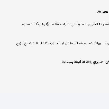
شعار
G
الشهير، مما يضفي عليه طابعًا مميزًا وفريدًا. التصميم
 أو السهرات. صُمم هذا الصندل ليمنحكِ إطلالة استثنائية مع مزيج