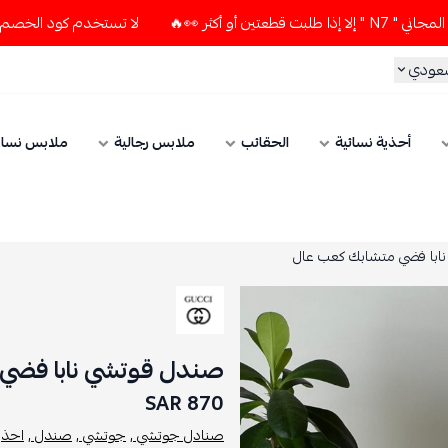
🔥
لا تستخدم كود الخصم و التوصيل المجاني " N7 " إلا إذا ط
سعودي
أحذية نسائية
الحقائب
ملابس رجالية
ملابس نسائ
ابا فضي متشابك كعب عال
صندل قوتشي نابا فضي
870 SAR
صنادل جوتشي ,
جوتشي ,
صندل ,
احذية