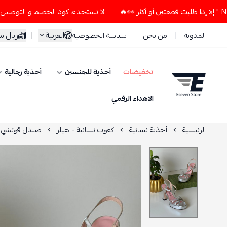
لا تستخدم كود الخصم و التوصيل المجاني " N7 " إلا إذا طلبت قطعتين أو أكثر 
العربية
|
ريال 
المدونة
من نحن
سياسة الخصوصية
تخفيضات
أحذية للجنسين
أحذية رجالية
ESEVEN STORE
الاهداء الرقمي
الرئيسية
أحذية نسائية
كعوب نسائية - هيلز
صندل قوتشي ن