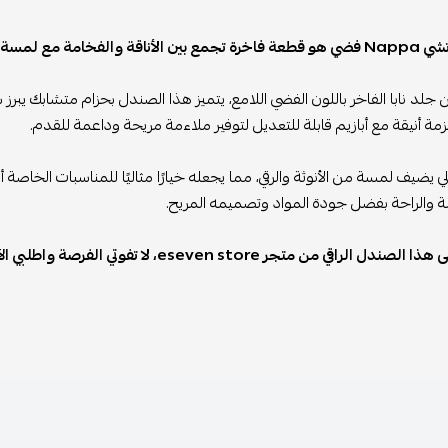
والفخامة مع لمسة عصرية.
لد نابا الفاخر باللون الفضي اللامع، يتميز هذا الصندل بحزام متشابك يبرز 
ة أنيقة مع أبازيم قابلة للتعديل لتوفير ملاءمة مريحة وداعمة للقدم.
لي يضيف لمسة من الأنوثة والرقي، مما يجعله خيارًا مثاليًا للمناسبات الخاصة
 والراحة بفضل جودة المواد وتصميمه المريح.
 من متجر eseven store، لا تفوتي الفرصة واطلبي الآن لتتميزي بإطلالة أنيقة وجذابة!