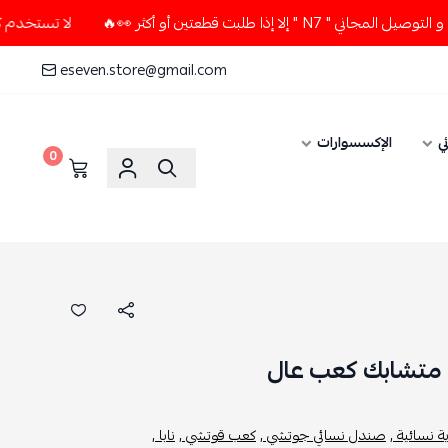
لبت قطعتين أو أكثر 👀🔥
لا تستخدم كود الخصم و التوصيل المجا
eseven.store@gmail.com
ي
الإكسسوارات
0
 متشابك كعب عال
 نسائية ,
صندل نسائي جوتشي ,
كعب قوتشي ,
نابا ,