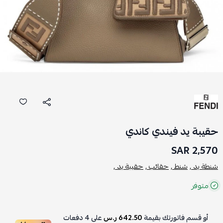
حقيبة يد فيندي كاندي
2,570 SAR
شنطة يد ,
شنط ,
حقائب ,
حقيبة يد ,
متوفر
أو قسم فاتورتك بقيمة
642.50 ر.س
على
4
دفعات