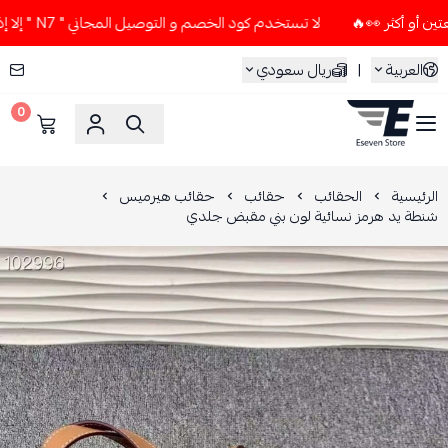
لا تستخدم كود الخصم و التوصيل المجاني " N7 " إلا إذا طلبت قطعتين أو أكثر 👀🔥
العربية
|
ريال سعودي
0
ESEVEN STORE
الرئيسية
الحقائب
حقائب
حقائب هيرميس
شنطة يد هرمز نسائية لون بني مقبض جلدي