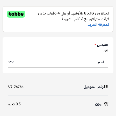
القياس
*
اختر
رقم الموديل
BD-26764
الوزن
0.5 كجم