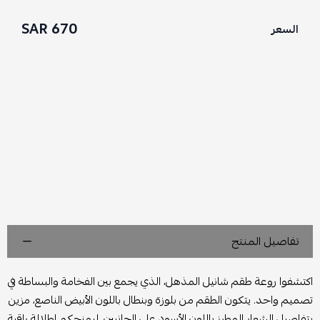
670 SAR
السعر
تفاصيل المنتج
اكتشفوا روعة طقم شانيل المذهل، الذي يجمع بين الفخامة والبساطة في
تصميم واحد. يتكون الطقم من بلوزة وبنطال باللون الأبيض الناصع، مزين
بتفاصيل الشعار المطرز باللون الأسود على الجانبين، ليمنحكم إطلالة راقية