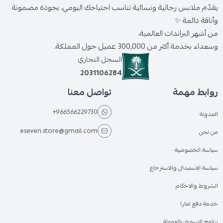
يقدّم ملابس رجالية ونسائية تناسب احتياجك اليومي، بجودة مضمونة
وأناقة دائمة ✨
من أشهر البراندات العالمية،
وسعداء بخدمة أكثر من 300,000 عميل حول المملكة.
السجل التجاري
2031106284
روابط مهمة
تواصل معنا
+966566229730
المدونة
eseven.store@gmail.com
من نحن
سياسة الخصوصية
سياسة الاستبدال والاسترجاع
الشروط والاحكام
خدمة دفع تمارا
برنامج التسويق بالعمولة