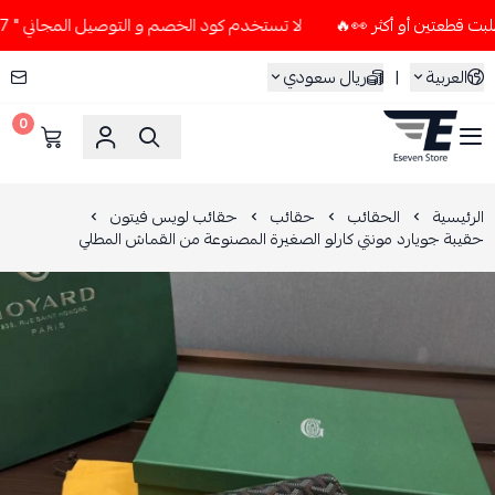
لا تستخدم كود الخصم و التوصيل المجاني " N7 " إلا إذا طلبت قطعتين أو أكثر 👀🔥
العربية
|
ريال سعودي
0
ESEVEN STORE
الرئيسية
الحقائب
حقائب
حقائب لويس فيتون
حقيبة جويارد مونتي كارلو الصغيرة المصنوعة من القماش المطلي