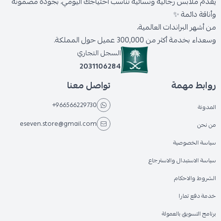
يقدّم ملابس رجالية ونسائية تناسب احتياجك اليومي، بجودة مضمونة
وأناقة دائمة ✨
من أشهر البراندات العالمية،
وسعداء بخدمة أكثر من 300,000 عميل حول المملكة.
السجل التجاري
2031106284
روابط مهمة
تواصل معنا
+966566229730
المدونة
eseven.store@gmail.com
من نحن
سياسة الخصوصية
سياسة الاستبدال والاسترجاع
الشروط والاحكام
خدمة دفع تمارا
برنامج التسويق بالعمولة