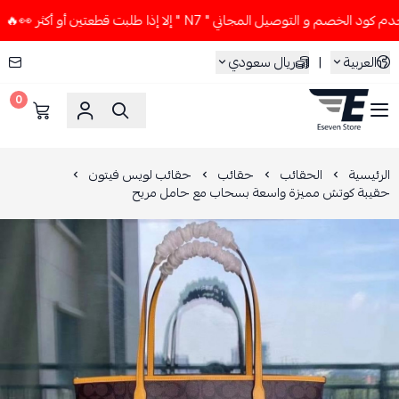
م و التوصيل المجاني " N7 " إلا إذا طلبت قطعتين أو أكثر 👀🔥
العربية
|
ريال سعودي
0
ESEVEN STORE
الرئيسية
الحقائب
حقائب
حقائب لويس فيتون
حقيبة كوتش مميزة واسعة بسحاب مع حامل مريح