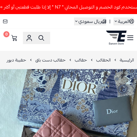
كود الخصم و التوصيل المجاني " N7 " إلا إذا طلبت قطعتين أو أكثر 👀🔥
العربية
|
ريال سعودي
0
ESEVEN STORE
الرئيسية
الحقائب
حقائب
حقائب دست باق
حقيبة ديور