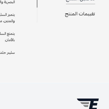
البصرية وال
تقييمات المنتج
يتميز السل
والمتين، مم
يتمتع السل
بالأمان.
سليبر جلد م