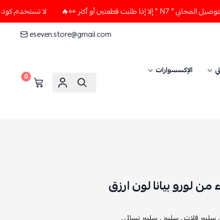
 أو أكثر 👀🔥
لا تستخدم كود الخصم و التوصيل المجاني " N7 "
eseven.store@gmail.com
ي
الإكسسوارات
0
من لورو بيانا لون ارزق
سليبر فلات ,
سليبر ,
سليبر نسائي ,