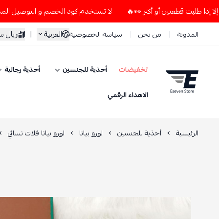
لا تستخدم كود الخصم و التوصيل المجاني " N7 " إلا إذا طلبت قطعتين أو أكثر 👀🔥
العربية
|
ريال 
المدونة
من نحن
سياسة الخصوصية
تخفيضات
أحذية للجنسين
أحذية رجالية
ESEVEN STORE
الاهداء الرقمي
الرئيسية
أحذية للجنسين
لورو بيانا
لورو بيانا فلات نسائي