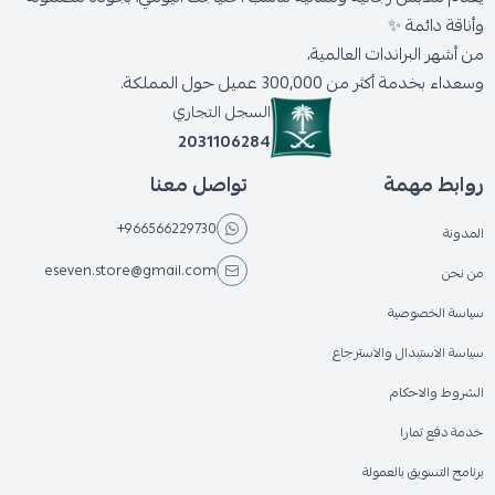
وأناقة دائمة ✨
من أشهر البراندات العالمية،
وسعداء بخدمة أكثر من 300,000 عميل حول المملكة.
السجل التجاري
2031106284
روابط مهمة
تواصل معنا
+966566229730
المدونة
eseven.store@gmail.com
من نحن
سياسة الخصوصية
سياسة الاستبدال والاسترجاع
الشروط والاحكام
خدمة دفع تمارا
برنامج التسويق بالعمولة