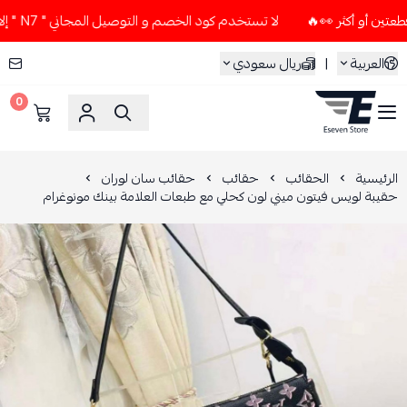
لا تستخدم كود الخصم و التوصيل المجاني " N7 " إلا إذا طلبت قطعتين أو أكثر 👀🔥
العربية
|
ريال سعودي
0
ESEVEN STORE
الرئيسية
الحقائب
حقائب
حقائب سان لوران
حقيبة لويس فيتون ميني لون كحلي مع طبعات العلامة بينك مونوغرام