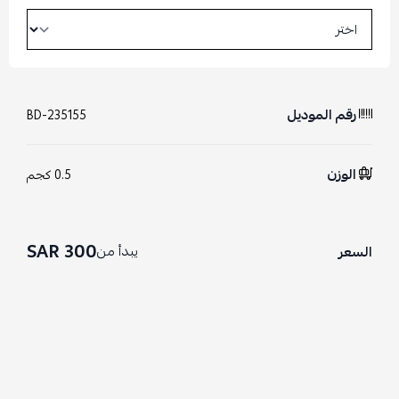
رقم الموديل
BD-235155
الوزن
0.5 كجم
300 SAR
يبدأ من
السعر