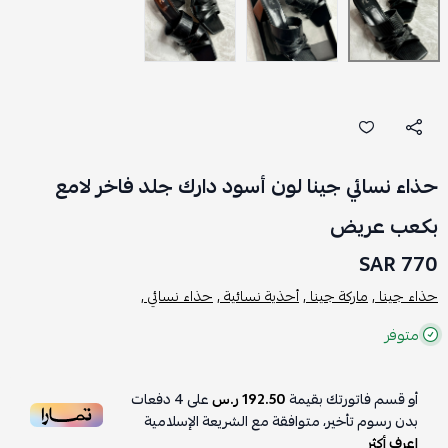
حذاء نسائي جينا لون أسود دارك جلد فاخر لامع
بكعب عريض
770 SAR
حذاء جينا ,
ماركة جينا ,
أحذية نسائية ,
حذاء نسائي ,
متوفر
أو قسم فاتورتك بقيمة
192.50 ر.س
على
4
دفعات
بدون رسوم تأخير، متوافقة مع الشريعة الإسلامية
اعرف أكثر