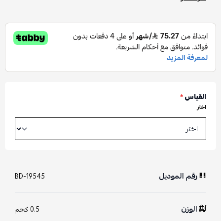
القياس
*
اختر
رقم الموديل
BD-19545
الوزن
0.5 كجم