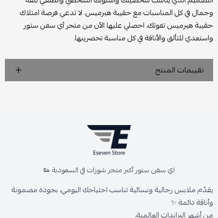
التصميم الذي يناسب شخصيتك وأسلوبك الشخصي وانطلقي بثقة
وجمال في كل المناسبات مع حقيبة هيرميس. لا تدعي فرصة امتلاك
حقيبة هيرميس تفوتك، احصلي عليها الآن من متجر آي سفن ستور
واستعدي للتألق والأناقة في كل مناسبة تحضرينها.
تقييمات المنتج
اي سفن ستور أكبر متجر شوزات في السعودية 👟
يقدّم ملابس رجالية ونسائية تناسب احتياجك اليومي، بجودة مضمونة
وأناقة دائمة ✨
من أشهر البراندات العالمية،