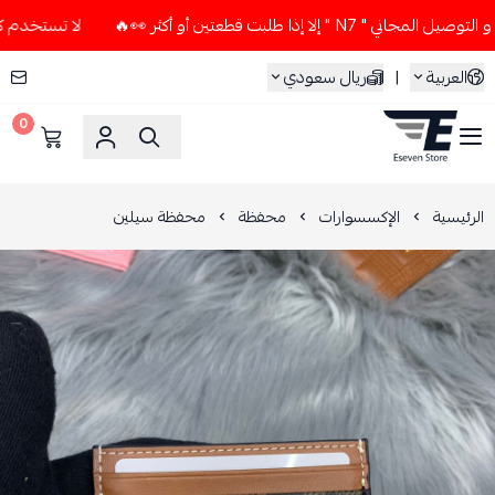
لا إذا طلبت قطعتين أو أكثر 👀🔥
لا تستخدم كود الخصم و التوص
العربية
|
ريال سعودي
0
ESEVEN STORE
الرئيسية
الإكسسوارات
محفظة
محفظة سيلين