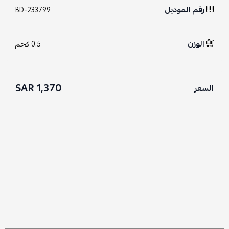
رقم الموديل
BD-233799
الوزن
0.5 كجم
1,370 SAR
السعر