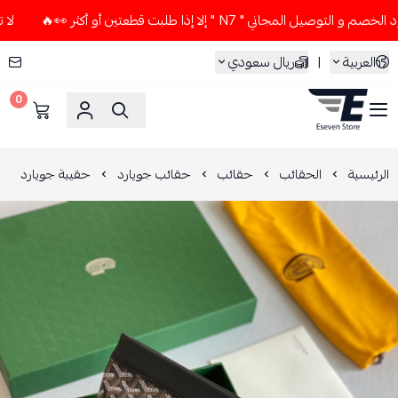
المجاني " N7 " إلا إذا طلبت قطعتين أو أكثر 👀🔥
لا تستخدم ك
العربية
|
ريال سعودي
0
ESEVEN STORE
الرئيسية
الحقائب
حقائب
حقائب جويارد
حقيبة جويارد