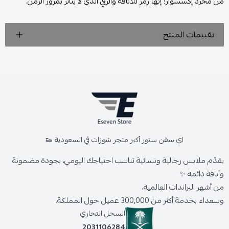
من مجرد إكسسوار؛ إنها رمز للأناقة والرقي الذي لا يتأثر بمرور الزمن.
تقييمات المنتج
اي سفن ستور أكبر متجر شوزات في السعودية 👟
يقدّم ملابس رجالية ونسائية تناسب احتياجك اليومي، بجودة مضمونة
وأناقة دائمة ✨
من أشهر البراندات العالمية،
وسعداء بخدمة أكثر من 300,000 عميل حول المملكة.
السجل التجاري
2031106284