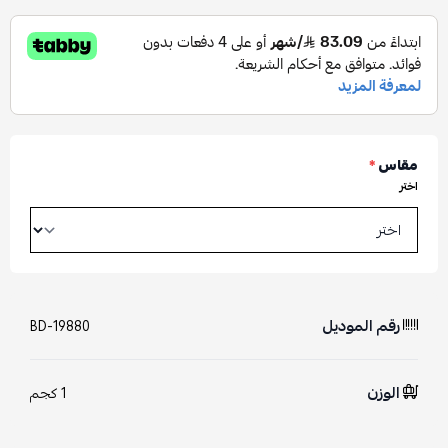
مقاس
*
اختر
رقم الموديل
BD-19880
الوزن
1 كجم