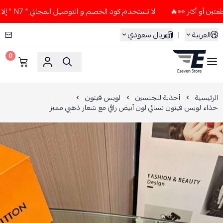
لا تستخدم كود الخصم و التوصيل المجاني " N7 " إلا إذا طلبت قطعتين أو أكثر 👀🔥
العربية
|
ريال سعودي
0
ESEVEN STORE
الرئيسية
أحذية للجنسين
لويس فيتون
حذاء لويس فيتون نسائي لون أبيض راقي مع شعار ذهبي مميز