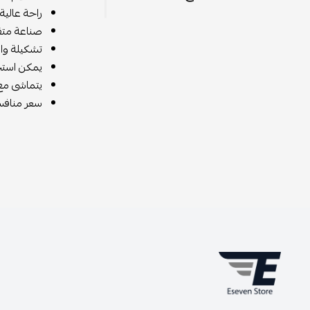
راحة عالية
صناعة متق
تشكيلة واس
يمكن استخد
يتماشى مع
سعر منافس