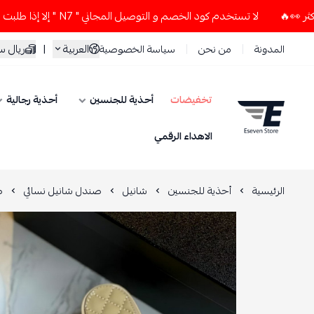
لا تستخدم كود الخصم و التوصيل المجاني " N7 " إلا إذا طلبت قطعتين أو أكثر 👀🔥
العربية
|
ريال 
المدونة
من نحن
سياسة الخصوصية
تخفيضات
أحذية للجنسين
أحذية رجالية
ESEVEN STORE
الاهداء الرقمي
الرئيسية
أحذية للجنسين
شانيل
صندل شانيل نسائي
ص