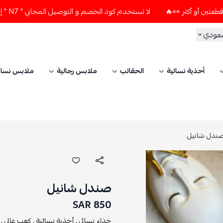
لا تستخدم كود الخصم و التوصيل المجاني " N7 " إلا إذا طلبت قطعتين أو أكثر 👀🔥
سعودي
أحذية نسائية
الحقائب
ملابس رجالية
ملابس نسائ
ندل شانيل
صندل شانيل
850 SAR
حذاء نسائي ,
أحذية نسائية ,
كعب عالي ,