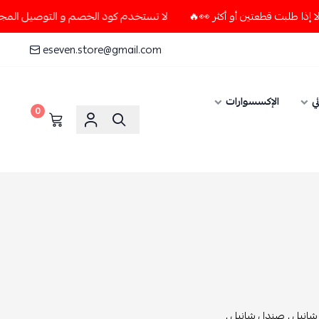
لا تستخدم كود الخصم و التوصيل المجاني " N7 " إلا إذا طلبت قطعتين أو أكثر 👀🔥
eseven.store@gmail.com
ي
الإكسسوارات
0
شانيل ,
صندل شانيل ,