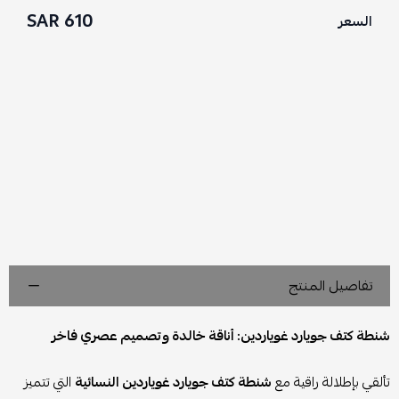
610 SAR
السعر
تفاصيل المنتج
شنطة كتف جويارد غوياردين: أناقة خالدة وتصميم عصري فاخر
تألقي بإطلالة راقية مع
شنطة كتف جويارد غوياردين النسائية
التي تتميز