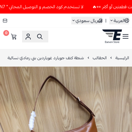
لا تستخدم كود الخصم و التوصيل المجاني " N7 " إلا إذا طلبت قطعتين أو أكثر 👀🔥
العربية
|
ريال سعودي
0
ESEVEN STORE
الرئيسية
الحقائب
شنطة كتف جويارد غوياردين بني رمادي نسائية