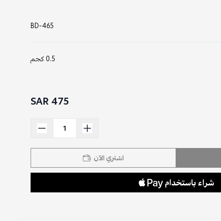
BD-465
0.5 كجم
475 SAR
اشتري الآن