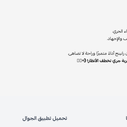
ء الجري.
 والإجهاد.
ينج أداءً متميزًا وراحة لا تضاهى.
ة جري تخطف الأنظار! 💨🏃‍♂️
تحميل تطبيق الجوال