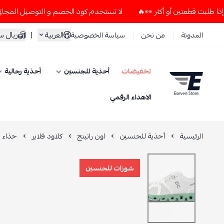
لا تستخدم كود الخصم و التوصيل المجاني " N7 " إلا إذا طلبت قطعتين أو أكثر 👀🔥
العربية
|
ريال 
المدونة
من نحن
سياسة الخصوصية
تخفيضات
أحذية للجنسين
أحذية رجالية
ESEVEN STORE
الاهداء الرقمي
الرئيسية
أحذية للجنسين
اون رانينج
كلاود فلاير
حذاء ك
شوزات للجنسين