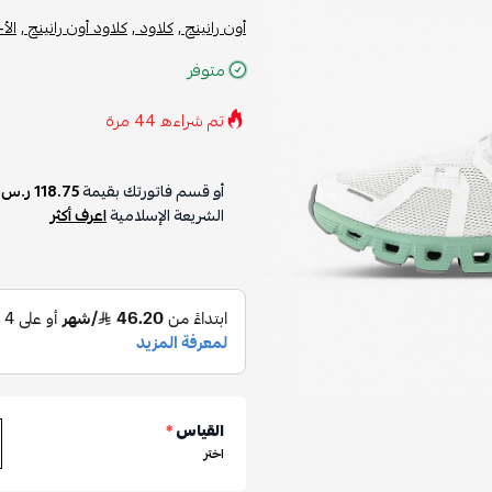
أون رانينج ,
كلاود ,
كلاود أون رانينج ,
الأ
متوفر
تم شراءه
44
مرة
أو قسم فاتورتك بقيمة
118.75 ر.س
ع
الشريعة الإسلامية
اعرف أكثر
القياس
*
اختر