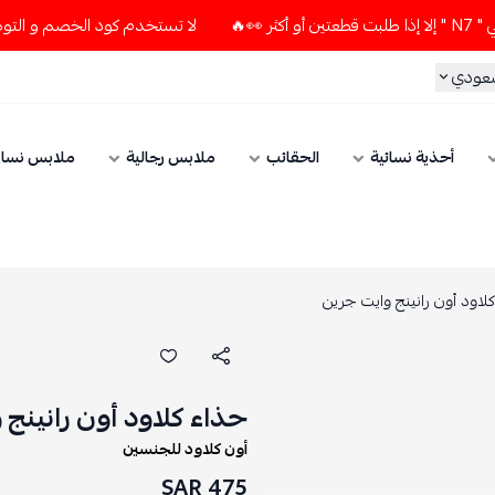
لا تستخدم كود الخصم و التوصيل المجاني " N7 " إلا إذا طلبت قطعتي
سعودي
أحذية نسائية
الحقائب
ملابس رجالية
ملابس نسائ
لاود أون رانينج وايت جرين
حذاء كلاود أون رانينج 
أون كلاود للجنسين
475 SAR