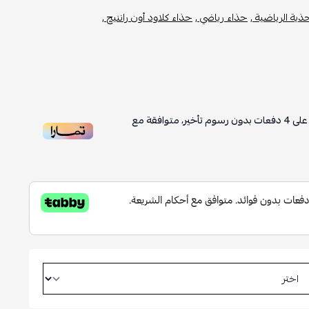
حذية الرياضية ,
حذاء رياضي ,
حذاء كلاود أون راننيج ,
لى
4
دفعات بدون رسوم تأخير، متوافقة مع