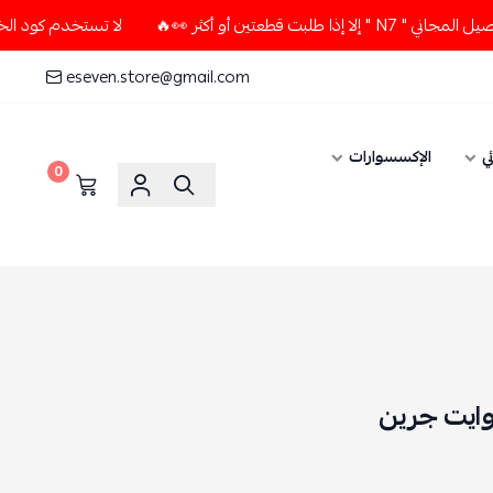
ن أو أكثر 👀🔥
لا تستخدم كود الخصم و التوصيل المجاني " N7 "
eseven.store@gmail.com
ي
الإكسسوارات
0
وايت جرين