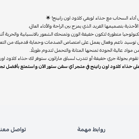
داء السحاب مع حذاء لويفي كلاود اون رانينج! 🌟
لأحذية بتصميمها الفريد الذي يمزج بين الراحة والأداء العالي.
ولوجيا متطورة لتكون خفيفة الوزن وتمنحك الشعور بالانسيابية والحرية أثنا
 توسيد ناعم وفعال يعمل على امتصاص الصدمات وحماية قدميك من التعب
مواد عالية الجودة تمنحها المتانة والتحمل لتدوم طويلًا.
قوم بجولة جري خفيفة أو تتدرب لسباق ماراثون، ستوفر لك حذاء كلاود اون ران
لى حذاء كلاود اون رانينج في متجر آي سفن ستور الآن واستمتع بأفضل تجرب
روابط مهمة
تواصل معنا