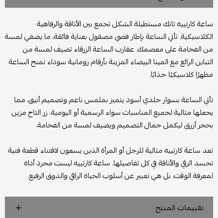
ساعة كارتييه تانك مستطيلة الشكل تجمع بين الأناقة والرفاهية
الكلاسيكية. تأتي الساعة بإطار فضي مصقول بعناية فائقة، ما يضفي لمسة
من الفخامة على معصمك. عقارب الساعة الزرقاء تضيف لمسة من
التباين الرائع مع المينا البيضاء المزينة بأرقام رومانية سوداء تمنح الساعة
مظهرًا كلاسيكيًا جذابًا.
تأتي الساعة بسوار جلدي أسود يتميز بملمس ناعم وتصميم أنيق، مما
يجعلها مثالية لجميع المناسبات سواء الرسمية أو اليومية. زر التاج مزين
بحجر أزرق ليكمل جمال التصميم ويضيف لمسة من الفخامة.
تعد ساعة كارتييه م
ثالية للرجل أو المرأة الذين يسعون لاقتناء قطعة فنية
تجسد الرقي والأناقة في كل تفاصيلها. ساعة كارتييه ليست مجرد أداة
لمعرفة الوقت، بل هي تعبير عن أسلوب الحياة الراقي والذوق الرفيع.
تقييمات المنتج