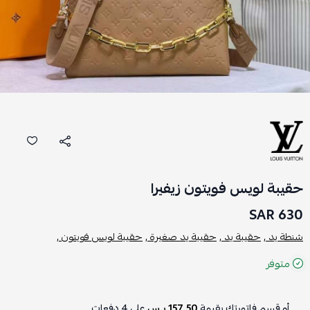
حقيبة لويس فويتون زيفيرا
630 SAR
شنطة يد ,
حقيبة يد ,
حقيبة يد صغيرة ,
حقيبة لويس فويتون ,
متوفر
أو قسم فاتورتك بقيمة
157.50 ر.س
على
4
دفعات