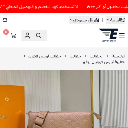
لا تستخدم كود الخصم و التوصيل المجاني " N7 " إلا إذا طلبت قطعتين أو أكثر 👀🔥
العربية
|
ريال سعودي
0
ESEVEN STORE
الرئيسية
الحقائب
حقائب
حقائب لويس فيتون
حقيبة لويس فويتون زيفيرا