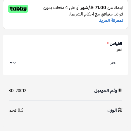
القياس
*
اختر
رقم الموديل
BD-20012
الوزن
0.5 كجم