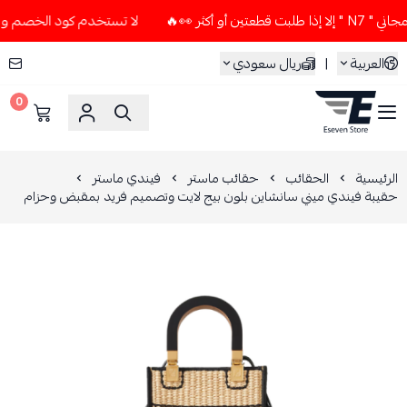
كثر 👀🔥
لا تستخدم كود الخصم و التوصيل المجاني " N7 " إلا إ
العربية
|
ريال سعودي
0
ESEVEN STORE
الرئيسية
الحقائب
حقائب ماستر
فيندي ماستر
حقيبة فيندي ميني سانشاين بلون بيج لايت وتصميم فريد بمقبض وحزام