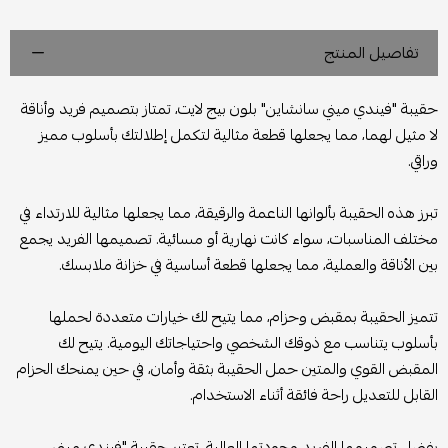
تفاصيل المنتج
حقيبة "فيندي ميني سانشاين" بلون بيج لايت، تمتاز بتصميم فريد وأناقة
لا مثيل لهما، مما يجعلها قطعة مثالية لتكمل إطلالتك بأسلوب مميز
وراقي.
تبرز هذه الحقيبة بألوانها الناعمة والرقيقة، مما يجعلها مثالية للارتداء في
مختلف المناسبات، سواء كانت نهارية أو مسائية. تصميمها الفريد يجمع
بين الأناقة والعملية، مما يجعلها قطعة أساسية في خزانة ملابسك.
تتميز الحقيبة بمقبض وحزام، مما يتيح لك خيارات متعددة لحملها
بأسلوب يتناسب مع ذوقك الشخصي واحتياجاتك اليومية. يتيح لك
المقبض القوي والمتين حمل الحقيبة بثقة وأمان، في حين يمنحك الحزام
القابل للتعديل راحة فائقة أثناء الاستخدام.
بفضل تصميمها الفريد وجودتها العالية، تعتبر حقيبة "فيندي ميني