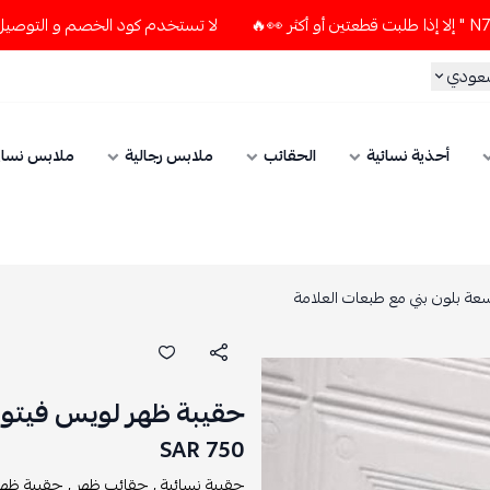
لا تستخدم كود الخصم و التوصيل المجاني " N7 " إلا إذا طلبت قطعتين أو أكثر 👀🔥
ي
أحذية نسائية
الحقائب
ملابس رجالية
ملابس نسائي
ون بني مع طبعات العلامة
حقيبة ظهر لويس فيتون وا
750 SAR
حقيبة نسائية ,
حقائب ظهر ,
حقيبة ظهر ,