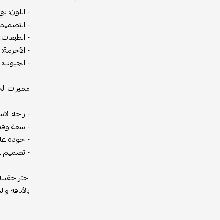
- اللون: بني، 
- التصميم: تص
- الطبعات: طب
- الأحزمة: أحز
- الجيوب: جيوب
مميزات الحقيبة
- راحة الاستخد
- سعة وفيرة: 
- جودة عالية: 
- تصميم عصري:
اختر حقيبة الظ
بالأناقة والجود