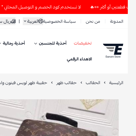
لا تستخدم كود الخصم و التوصيل المجاني " N7 " إلا إذا طلبت قطعتين أو أكثر 👀🔥
العربية
|
ريال سعود
المدونة
من نحن
سياسة الخصوصية
تخفيضات
أحذية للجنسين
أحذية رجالية
ESEVEN STORE
الاهداء الرقمي
الرئيسية
الحقائب
حقائب ظهر
حقيبة ظهر لويس فيتون واسعة بل