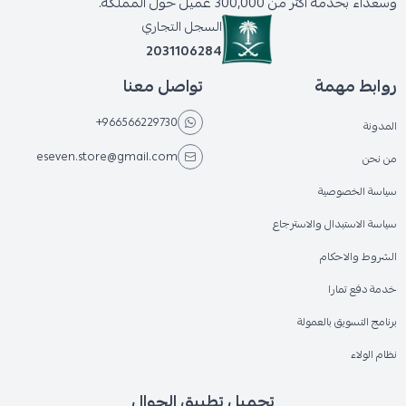
وسعداء بخدمة أكثر من 300,000 عميل حول المملكة.
السجل التجاري
2031106284
روابط مهمة
تواصل معنا
+966566229730
المدونة
eseven.store@gmail.com
من نحن
سياسة الخصوصية
سياسة الاستبدال والاسترجاع
الشروط والاحكام
خدمة دفع تمارا
برنامج التسويق بالعمولة
نظام الولاء
تحميل تطبيق الجوال