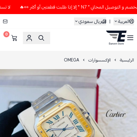
ني " N7 " إلا إذا طلبت قطعتين أو أكثر 👀🔥
لا تستخدم كود ا
العربية
|
ريال سعودي
0
ESEVEN STORE
الرئيسية
الإكسسوارات
OMEGA